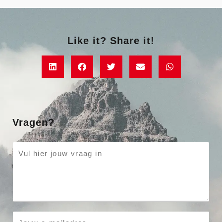
Like it? Share it!
Vragen?
P
a
r
a
g
r
E
a