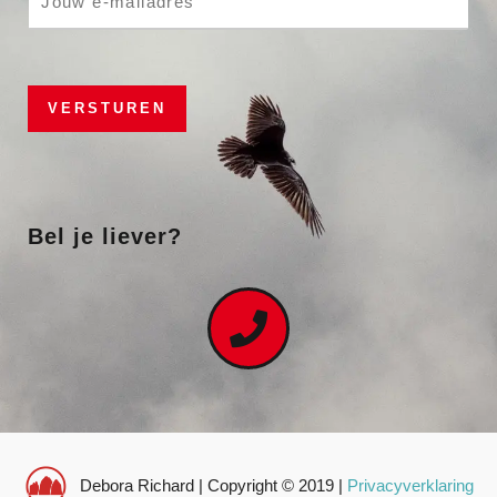
m
p
a
h
i
T
l
e
VERSTUREN
*
x
t
*
Bel je liever?
Debora Richard | Copyright © 2019 |
Privacyverklaring