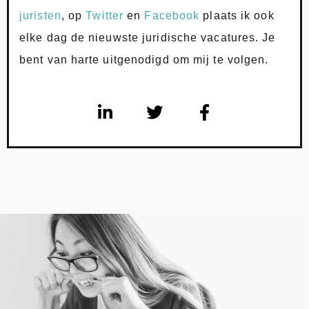
juristen
, op
Twitter
en
Facebook
plaats ik ook
elke dag de nieuwste juridische vacatures. Je
bent van harte uitgenodigd om mij te volgen.
L
T
F
i
w
a
n
i
c
k
t
e
e
t
b
d
e
o
i
r
o
n
k
-
-
i
f
n