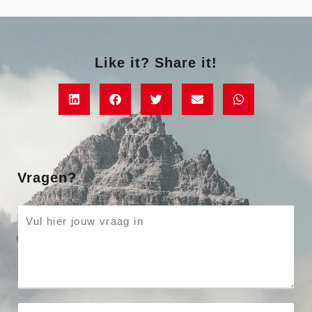
Like it? Share it!
Vragen?
P
a
r
a
g
r
E