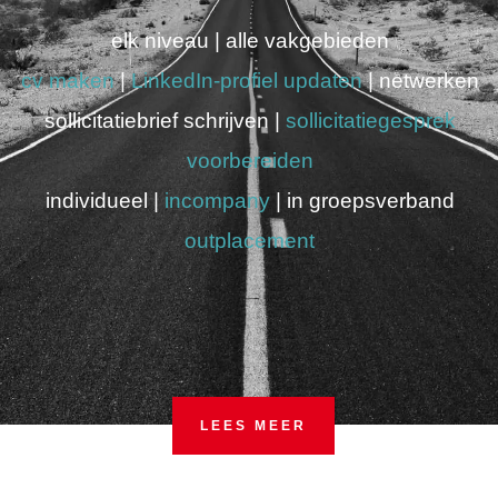
elk niveau | alle vakgebieden
cv maken
|
LinkedIn-profiel updaten
| netwerken
sollicitatiebrief schrijven |
sollicitatiegesprek
voorbereiden
individueel |
incompany
| in groepsverband
outplacement
LEES MEER