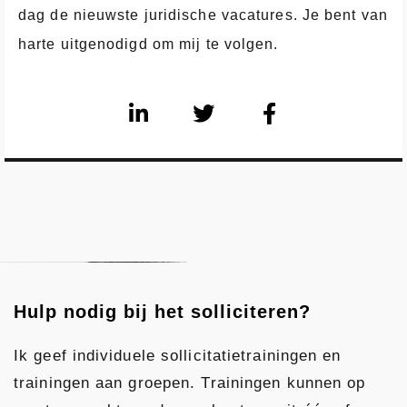
dag de nieuwste juridische vacatures. Je bent van
harte uitgenodigd om mij te volgen.
L
T
F
i
w
a
n
i
c
k
t
e
e
t
b
d
e
o
i
r
o
n
k
-
-
i
f
Hulp nodig bij het solliciteren?
n
Ik geef individuele sollicitatietrainingen en
trainingen aan groepen. Trainingen kunnen op