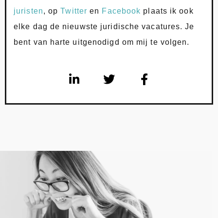
juristen
, op
Twitter
en
Facebook
plaats ik ook
elke dag de nieuwste juridische vacatures. Je
bent van harte uitgenodigd om mij te volgen.
L
T
F
i
w
a
n
i
c
k
t
e
e
t
b
d
e
o
i
r
o
n
k
-
-
i
f
n