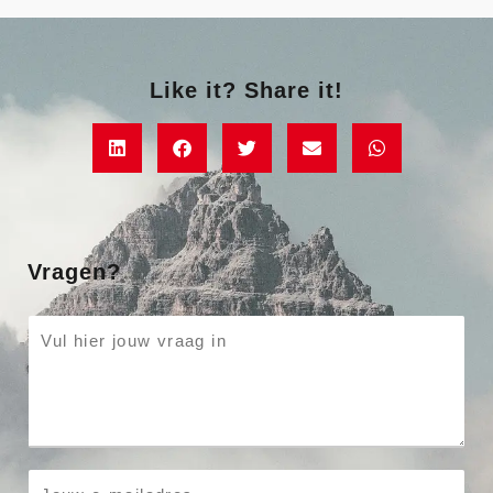
Like it? Share it!
Vragen?
P
a
r
a
g
r
E
a