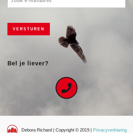
m
p
a
h
i
T
l
e
VERSTUREN
*
x
t
*
Bel je liever?
Debora Richard | Copyright © 2019 |
Privacyverklaring