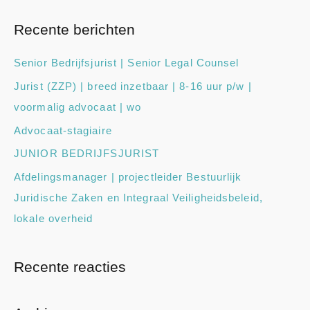
e
Recente berichten
k
n
Senior Bedrijfsjurist | Senior Legal Counsel
a
Jurist (ZZP) | breed inzetbaar | 8-16 uur p/w |
a
voormalig advocaat | wo
r
Advocaat-stagiaire
:
JUNIOR BEDRIJFSJURIST
Afdelingsmanager | projectleider Bestuurlijk
Juridische Zaken en Integraal Veiligheidsbeleid,
lokale overheid
Recente reacties