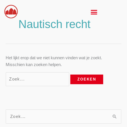
Ga
Zoek
naar
naar:
de
Nautisch recht
inhoud
Het lijkt erop dat we niet kunnen vinden wat je zoekt.
Misschien kan zoeken helpen.
Z
o