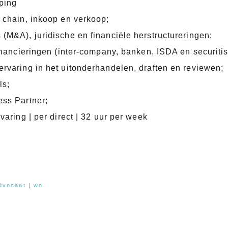
ping
 chain, inkoop en verkoop;
M&A), juridische en financiële herstructureringen;
inancieringen (inter-company, banken, ISDA en securitis
rvaring in het uitonderhandelen, draften en reviewen;
ls;
ss Partner;
varing | per direct | 32 uur per week
advocaat | wo