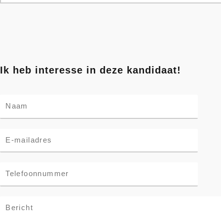
Ik heb interesse in deze kandidaat!
N
a
m
E
e
m
*
a
N
i
u
l
m
*
C
b
o
e