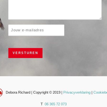
r
a
g
r
E
a
m
p
a
h
i
T
l
e
VERSTUREN
*
x
t
*
Debora Richard | Copyright © 2019 |
Privacyverklaring
|
Cookiebe
T
06 365 72 073