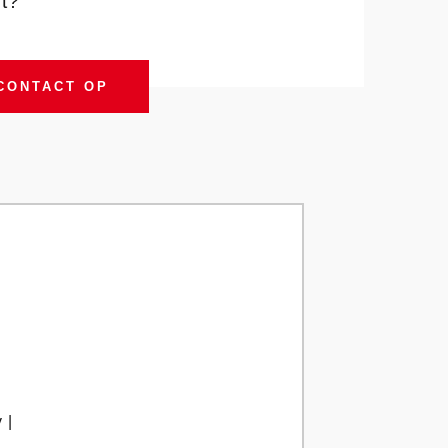
st?
CONTACT OP
 |