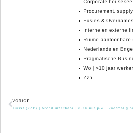
Corporate housekee
Procurement, supply
Fusies & Overnames (
Interne en externe f
Ruime aantoonbare e
Nederlands en Enge
Pragmatische Busine
Wo | >10 jaar werker
Zzp
Vorige
VORIGE
Jurist (ZZP) | breed inzetbaar | 8-16 uur p/w | voormalig 