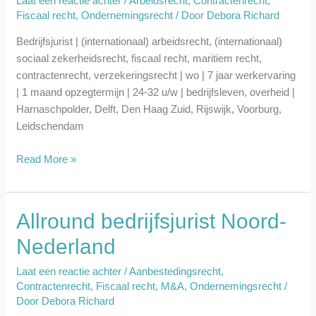
Laat een reactie achter
/
Arbeidsrecht
,
Contractenrecht
,
positie)
Fiscaal recht
,
Ondernemingsrecht
/ Door
Debora Richard
Bedrijfsjurist | (internationaal) arbeidsrecht, (internationaal)
sociaal zekerheidsrecht, fiscaal recht, maritiem recht,
contractenrecht, verzekeringsrecht | wo | 7 jaar werkervaring
| 1 maand opzegtermijn | 24-32 u/w | bedrijfsleven, overheid |
Harnaschpolder, Delft, Den Haag Zuid, Rijswijk, Voorburg,
Leidschendam
Read More »
Allround bedrijfsjurist Noord-
Allround
bedrijfsjurist
Nederland
Noord-
Nederland
Laat een reactie achter
/
Aanbestedingsrecht
,
Contractenrecht
,
Fiscaal recht
,
M&A
,
Ondernemingsrecht
/
Door
Debora Richard