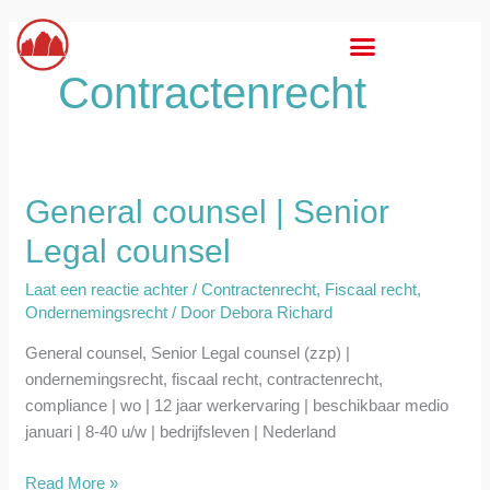
Ga
naar
de
Contractenrecht
inhoud
General counsel | Senior
General
counsel
Legal counsel
|
Senior
Laat een reactie achter
/
Contractenrecht
,
Fiscaal recht
,
Legal
Ondernemingsrecht
/ Door
Debora Richard
counsel
General counsel, Senior Legal counsel (zzp) |
ondernemingsrecht, fiscaal recht, contractenrecht,
compliance | wo | 12 jaar werkervaring | beschikbaar medio
januari | 8-40 u/w | bedrijfsleven | Nederland
Read More »