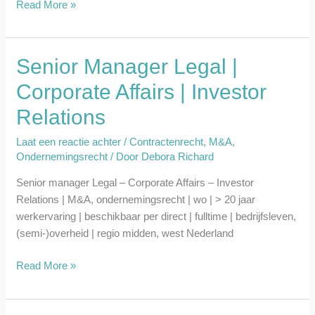
Read More »
Senior Manager Legal |
Senior
Manager
Corporate Affairs | Investor
Legal
Relations
|
Corporate
Laat een reactie achter
/
Contractenrecht
,
M&A
,
Affairs
Ondernemingsrecht
/ Door
Debora Richard
|
Investor
Senior manager Legal – Corporate Affairs – Investor
Relations
Relations | M&A, ondernemingsrecht | wo | > 20 jaar
werkervaring | beschikbaar per direct | fulltime | bedrijfsleven,
(semi-)overheid | regio midden, west Nederland
Read More »