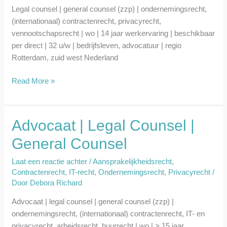
Legal counsel | general counsel (zzp) | ondernemingsrecht,
(internationaal) contractenrecht, privacyrecht,
vennootschapsrecht | wo | 14 jaar werkervaring | beschikbaar
per direct | 32 u/w | bedrijfsleven, advocatuur | regio
Rotterdam, zuid west Nederland
Read More »
Advocaat | Legal Counsel |
Advocaat
|
General Counsel
Legal
Counsel
Laat een reactie achter
/
Aansprakelijkheidsrecht
,
|
Contractenrecht
,
IT-recht
,
Ondernemingsrecht
,
Privacyrecht
/
General
Door
Debora Richard
Counsel
Advocaat | legal counsel | general counsel (zzp) |
ondernemingsrecht, (internationaal) contractenrecht, IT- en
privacyrecht, arbeidsrecht, huurrecht | wo | > 15 jaar