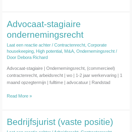
Advocaat-stagiaire
Advocaat-
stagiaire
ondernemingsrecht
ondernemingsrecht
Laat een reactie achter
/
Contractenrecht
,
Corporate
housekeeping
,
High potential
,
M&A
,
Ondernemingsrecht
/
Door
Debora Richard
Advocaat-stagiaire | Ondernemingsrecht, (commercieel)
contractenrecht, arbeidsrecht | wo | 1-2 jaar werkervaring | 1
maand opzegtermijn | fulltime | advocatuur | Randstad
Read More »
Bedrijfsjurist (vaste positie)
Bedrijfsjurist
(vaste