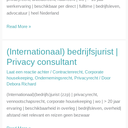
werkervaring | beschikbaar per direct | fulltime | bedrijfsleven,
advocatuur | heel Nederland
Read More »
(Internationaal) bedrijfsjurist |
(Internationaal)
bedrijfsjurist
Privacy consultant
|
Privacy
Laat een reactie achter
/
Contractenrecht
,
Corporate
consultant
housekeeping
,
Ondernemingsrecht
,
Privacyrecht
/ Door
Debora Richard
(Internationaal)(bedrijfs)jurist (zzp) | privacyrecht,
vennootschapsrecht, corporate housekeeping | wo | > 20 jaar
ervaring | beschikbaarheid in overleg | bedrijfsleven, overheid|
afstand niet relevant en reizen geen bezwaar