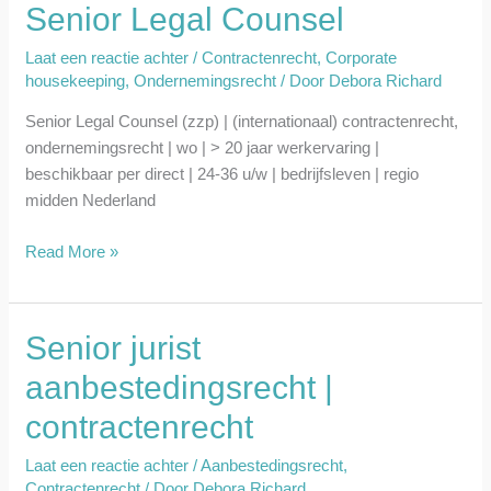
Senior Legal Counsel
Senior
Legal
Laat een reactie achter
/
Contractenrecht
,
Corporate
Counsel
housekeeping
,
Ondernemingsrecht
/ Door
Debora Richard
Senior Legal Counsel (zzp) | (internationaal) contractenrecht,
ondernemingsrecht | wo | > 20 jaar werkervaring |
beschikbaar per direct | 24-36 u/w | bedrijfsleven | regio
midden Nederland
Read More »
Senior jurist
Senior
jurist
aanbestedingsrecht |
aanbestedingsrecht
contractenrecht
|
contractenrecht
Laat een reactie achter
/
Aanbestedingsrecht
,
Contractenrecht
/ Door
Debora Richard