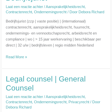
Laat een reactie achter
/
Aansprakelijkheidsrecht
,
Contractenrecht
,
Ondernemingsrecht
/ Door
Debora Richard
Bedrijfsjurist (zzp | vaste positie) | (internationaal)
contractenrecht, aansprakelijkheidsrecht, huurrecht,
ondernemings- en vennootschapsrecht, arbeidsrecht en
compliance | wo | > 15 jaar werkervaring | beschikbaar per
direct | 32 u/w | bedrijfsleven | regio midden Nederland
Read More »
Legal counsel | General
Legal
counsel
Counsel
|
General
Laat een reactie achter
/
Aansprakelijkheidsrecht
,
Counsel
Contractenrecht
,
Ondernemingsrecht
,
Privacyrecht
/ Door
Debora Richard