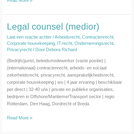
Read More »
Legal counsel (medior)
Legal
counsel
Laat een reactie achter
/
Arbeidsrecht
,
Contractenrecht
,
(medior)
Corporate housekeeping
,
IT-recht
,
Ondernemingsrecht
,
Privacyrecht
/ Door
Debora Richard
(Bedrijfs)jurist, beleidsmedewerker (vaste positie) |
(internationaal) contractenrecht, arbeids- en sociaal
zekerheidsrecht, privacyrecht, aansprakelijkheidsrecht,
corporate housekeeping | wo | 4 jaar ervaring | beschikbaar
per direct | 32-40 u/w | private en publieke organisaties,
bedrijven in Offshore/Maritieme/Transport sector | regio
Rotterdam, Den Haag, Dordrecht of Breda
Read More »