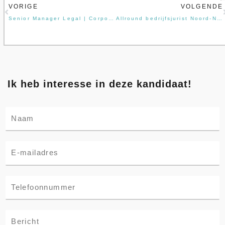
Vorige
VORIGE
VOLGENDE
Senior Manager Legal | Corporate Affairs | Investor Relations
Allround bedrijfsjurist Noord-Nederland
Ik heb interesse in deze kandidaat!
N
a
m
E
e
m
*
a
N
i
u
l
m
*
C
b