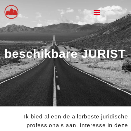
Ga
naar
de
inhoud
beschikbare JURIST
Ik bied alleen de allerbeste juridische
professionals aan. Interesse in deze