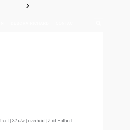
IK ZOEK EEN JUR
EN
DEBORA RICHARD
CONTACT
irect | 32 u/w | overheid | Zuid-Holland