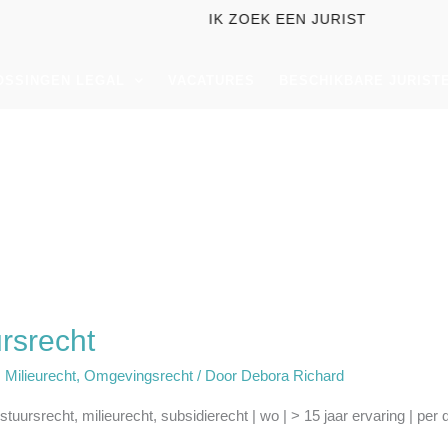
IK ZOEK EEN JURIST
OSSINGEN LEGAL
VACATURES
BESCHIKBARE JURIST
ursrecht
,
Milieurecht
,
Omgevingsrecht
/ Door
Debora Richard
tuursrecht, milieurecht, subsidierecht | wo | > 15 jaar ervaring | per d