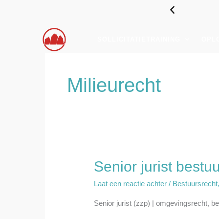
Ga
LLICITEREN
naar
de
SOLLICITATIETRAINING
OPL
inhoud
Milieurecht
Senior jurist bestu
Senior
jurist
Laat een reactie achter
/
Bestuursrecht
bestuursrecht
Senior jurist (zzp) | omgevingsrecht, bes