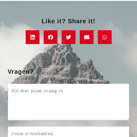
Like it? Share it!
Vragen?
P
a
r
a
g
r
E
a