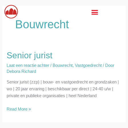
Ga
naar
de
Bouwrecht
inhoud
Senior jurist
Senior
jurist
Laat een reactie achter
/
Bouwrecht
,
Vastgoedrecht
/ Door
Debora Richard
Senior jurist (zzp) | bouw- en vastgoedrecht en grondzaken |
wo | 20 jaar ervaring | beschikbaar per direct | 24-40 u/w |
private en publieke organisaties | heel Nederland
Read More »