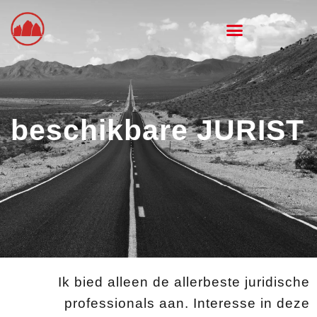
Ga
naar
de
inhoud
beschikbare JURIST
Ik bied alleen de allerbeste juridische
professionals aan. Interesse in deze