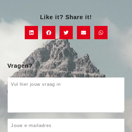
Like it? Share it!
Vragen?
P
a
r
a
g
r
E
a
m
p