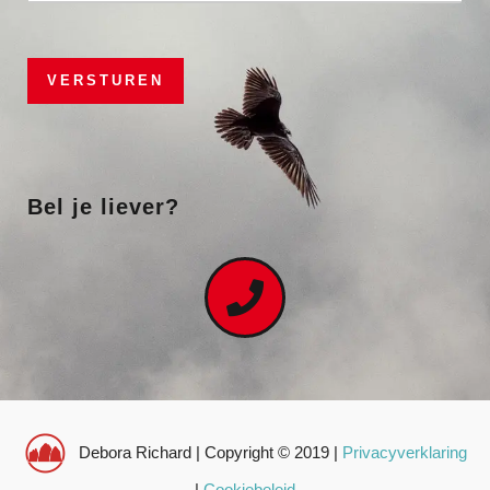
a
h
i
T
l
e
VERSTUREN
*
x
t
*
Bel je liever?
Debora Richard | Copyright © 2019 |
Privacyverklaring
|
Cookiebeleid