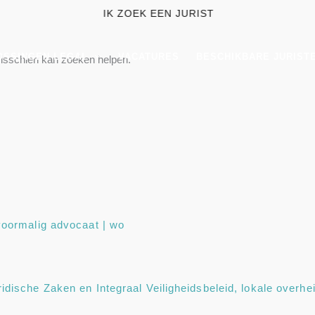
IK ZOEK EEN JURIST
OSSINGEN LEGAL
VACATURES
BESCHIKBARE JURIST
 Misschien kan zoeken helpen.
 voormalig advocaat | wo
ridische Zaken en Integraal Veiligheidsbeleid, lokale overhe