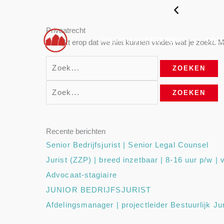
Ga
Zoek
Zoek
LLICITEREN
naar
naar:
naar:
de
Privaatrecht
SOLLICITATIETRAINING
OPL
inhoud
Het lijkt erop dat we niet kunnen vinden wat je zoekt.
Recente berichten
Senior Bedrijfsjurist | Senior Legal Counsel
Jurist (ZZP) | breed inzetbaar | 8-16 uur p/w |
Advocaat-stagiaire
JUNIOR BEDRIJFSJURIST
Afdelingsmanager | projectleider Bestuurlijk Ju